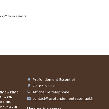
 le rythme des séances
Profondément Essentiel
77186
Noisiel
Afficher le téléphone
0h15
à
22h15
1h
à
22h
contact@profondementessentiel.fr
1h
à
20h
de
17h
à
22h
Horaires à distance