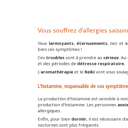
Vous souffrez d'allergies saison
Yeux
larmoyants
,
éternuements
, nez et
s
bien ces symptômes !
Ces
troubles
sont à prendre au
sérieux
. Au
et des périodes de
détresse respiratoire
.
L’
aromathérapie
et le
Reiki
vont vous soulag
L'histamine, responsable de vos symptômes,
La production d'histamine est sensible à not
production d'histamine. Les personnes
anxi
allergiques.
Enfin, pour bien
dormir
, il est nécessaire 
nocturnes sont plus fréquents.