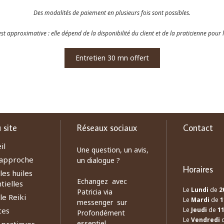
Des modalités de paiement en plusieurs fois sont possibles.
st approximative : elle dépend de la disponibilité du client et de la praticienne pour
Entretien 30 mn offert
 site
Réseaux sociaux
Contact
il
Une question, un avis,
approche
un dialogue ?
Horaires
les huiles
Echangez avec
tielles
Le
Lundi
de
2
Patricia via
le Reiki
Le
Mardi
de
1
messenger sur
ces
Le
Jeudi
de
1
Profondément
Le
Vendredi
essentiel