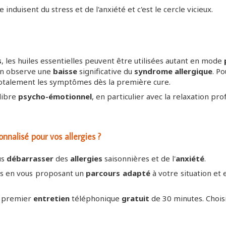
 induisent du stress et de l'anxiété et c'est le cercle vicieux.
s
, les huiles essentielles peuvent être utilisées autant en mode
on observe une
baisse
significative du
syndrome allergique
. Po
 totalement les symptômes dès la première cure.
ilibre
psycho-émotionnel
, en particulier avec la relaxation p
alisé pour vos allergies ?
us
débarrasser
des
allergies
saisonnières et de l'
anxiété
.
us en vous proposant un
parcours adapté
à votre situation et en
n premier
entretien
téléphonique
gratuit
de 30 minutes. Choisis