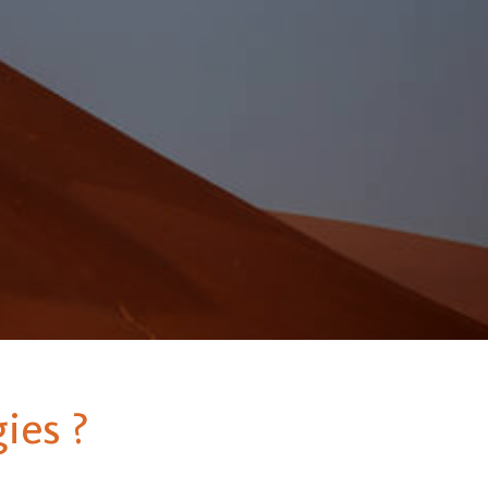
ies ?