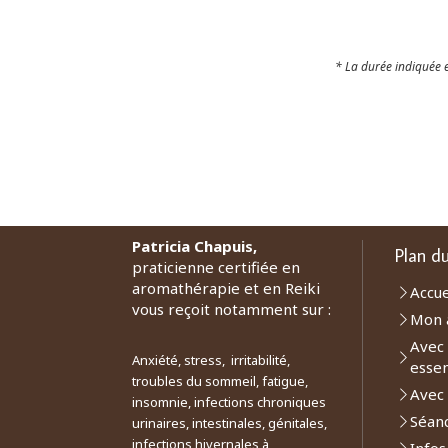
* La durée indiquée e
Patricia Chapuis,
Plan du
praticienne certifiée en
aromathérapie et en Reiki
Accue
vous reçoit notamment sur :
Mon 
Avec 
Anxiété, stress, irritabilité,
essen
troubles du sommeil, fatigue,
Avec 
insomnie, infections chroniques
Séan
urinaires, intestinales, génitales,
infections hivernales à