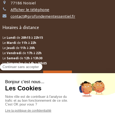
77186
Noisiel
Afficher le téléphone
contact@profondementessentiel.fr
Horaires à distance
Le
Lundi
de
20h15
à
22h15
Le
Mardi
de
11h
à
22h
Le
Jeudi
de
11h
à
20h
Le
Vendredi
de
17h
à
22h
Le
Samedi
de
12h
à
13h30
Le
Dimanche
de
14h
à
20h05
A distance
Mes conseils ne relèvent pas d'une prescription médicale, ils ne se
substituent pas à une consultation médicale ni au diagnostic d'un
médecin.
Création et référencement du site par Simplébo