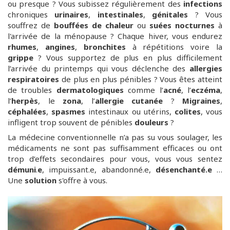
ou presque ? Vous subissez régulièrement des
infections
chroniques
urinaires
,
intestinales
,
génitales
? Vous
souffrez de
bouffées de chaleur
ou
suées nocturnes
à
l'arrivée de la ménopause ? Chaque hiver, vous endurez
rhumes
,
angines
,
bronchites
à répétitions voire la
grippe
? Vous supportez de plus en plus difficilement
l’arrivée du printemps qui vous déclenche des
allergies
respiratoires
de plus en plus pénibles ? Vous êtes atteint
de troubles
dermatologiques
comme l’
acné
, l’
eczéma
,
l’
herpès
, le
zona
, l’
allergie
cutanée
?
Migraines
,
céphalées
,
spasmes
intestinaux ou utérins,
colites
, vous
infligent trop souvent de pénibles
douleurs
?
La médecine conventionnelle n’a pas su vous soulager, les
médicaments ne sont pas suffisamment efficaces ou ont
trop d’effets secondaires pour vous, vous vous sentez
démuni
.
e
, impuissant.e, abandonné.e,
désenchanté.e
…
Une
solution
s'offre à vous.