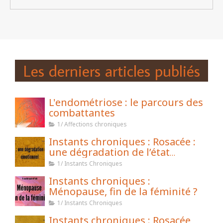
Les derniers articles publiés
L'endométriose : le parcours des
combattantes
1/ Affections chroniques
Instants chroniques : Rosacée :
une dégradation de l’état
émotionnel
1/ Instants Chroniques
Instants chroniques :
Ménopause, fin de la féminité ?
1/ Instants Chroniques
Instants chroniques : Rosacée,