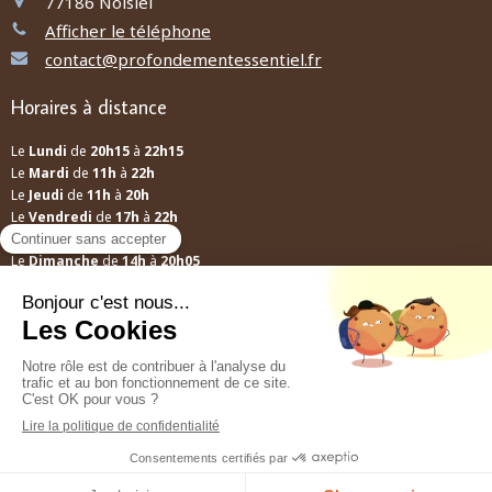
77186
Noisiel
Afficher le téléphone
contact@profondementessentiel.fr
Horaires à distance
Le
Lundi
de
20h15
à
22h15
Le
Mardi
de
11h
à
22h
Le
Jeudi
de
11h
à
20h
Le
Vendredi
de
17h
à
22h
Le
Samedi
de
12h
à
13h30
Le
Dimanche
de
14h
à
20h05
A distance
Mes conseils ne relèvent pas d'une prescription médicale, ils ne se
substituent pas à une consultation médicale ni au diagnostic d'un
médecin.
Création et référencement du site par Simplébo
Site partenaire de
Annuaire Thérapeutes