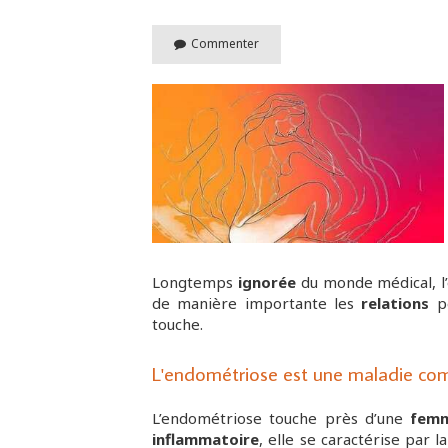
Commenter
Longtemps
ignorée
du monde médical, l’
de manière importante les
relations
pe
touche.
L'endométriose est une maladie com
L’endométriose touche près d’une
fem
inflammatoire
, elle se caractérise par l