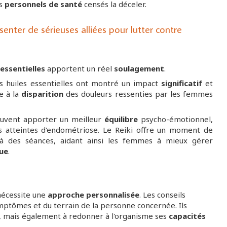
es
personnels de santé
censés la déceler.
senter de sérieuses alliées pour lutter contre
 essentielles
apportent un réel
soulagement
.
es huiles essentielles ont montré un impact
significatif
et
re à la
disparition
des douleurs ressenties par les femmes
uvent apporter un meilleur
équilibre
psycho-émotionnel,
 atteintes d'endométriose. Le Reiki offre un moment de
à des séances, aidant ainsi les femmes à mieux gérer
ue
.
nécessite une
approche personnalisée
. Les conseils
mptômes et du terrain de la personne concernée. Ils
r, mais également à redonner à l'organisme ses
capacités