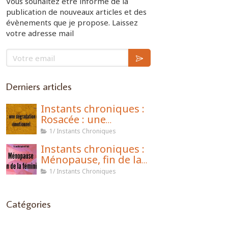
Vous souhaitez être informé de la
publication de nouveaux articles et des
évènements que je propose. Laissez
votre adresse mail
Votre email
Derniers articles
Instants chroniques :
Rosacée : une
dégradation de l’état
1/ Instants Chroniques
émotionnel
Instants chroniques :
Ménopause, fin de la
féminité ?
1/ Instants Chroniques
Catégories