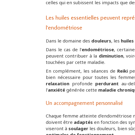
celles qui en subissent les impacts que d
Les huiles essentielles peuvent repré
l'endométriose
Dans le domaine des
douleurs
, les
huiles
Dans le cas de l’
endométriose
, certain
peuvent contribuer à la
diminution
, voi
touchées par cette maladie.
En complément, les séances de
Reiki
pe
bien nécessaire pour toutes les femmes
relaxation
profonde
perdurant
au-del
l'
anxiété
générée cette
maladie chroniq
Un accompagnement personnalisé
Chaque femme atteinte d'endométriose 
doivent être
adaptés
en fonction des sy
viseront à
soulager
les douleurs, bien sû
optimales de fonctionnement
.