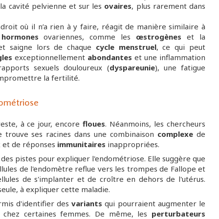
 la cavité pelvienne et sur les
ovaires
, plus rarement dans
oit où il n’a rien à y faire, réagit de manière similaire à
s
hormones
ovariennes, comme les
œstrogènes
et la
t et saigne lors de chaque
cycle menstruel
, ce qui peut
gles
exceptionnellement
abondantes
et une inflammation
rapports sexuels douloureux (
dyspareunie
), une fatigue
promettre la fertilité.
dométriose
este, à ce jour, encore
floues
. Néanmoins, les chercheurs
die trouve ses racines dans une combinaison
complexe
de
x
et de réponses
immunitaires
inappropriées.
 des pistes pour expliquer l'endométriose. Elle suggère que
llules de l'endomètre reflue vers les trompes de Fallope et
llules de s'implanter et de croître en dehors de l'utérus.
 seule, à expliquer cette maladie.
rmis d'identifier des
variants
qui pourraient augmenter le
ie chez certaines femmes. De même, les
perturbateurs