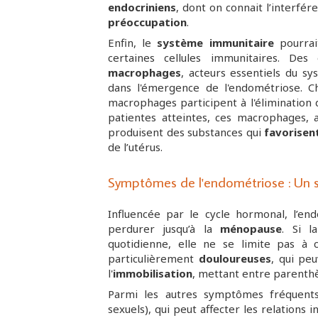
endocriniens
, dont on connait l’interfé
préoccupation
.
Enfin, le
système immunitaire
pourrai
certaines cellules immunitaires. D
macrophages
, acteurs essentiels du sy
dans l'émergence de l'endométriose. C
macrophages participent à l'élimination 
patientes atteintes, ces macrophages, 
produisent des substances qui
favorisen
de l’utérus.
Symptômes de l'endométriose : Un sp
Influencée par le cycle hormonal, l’en
perdurer jusqu’à la
ménopause
. Si 
quotidienne, elle ne se limite pas à
particulièrement
douloureuses
, qui pe
l'
immobilisation
, mettant entre parenthès
Parmi les autres symptômes fréquents
sexuels), qui peut affecter les relations in