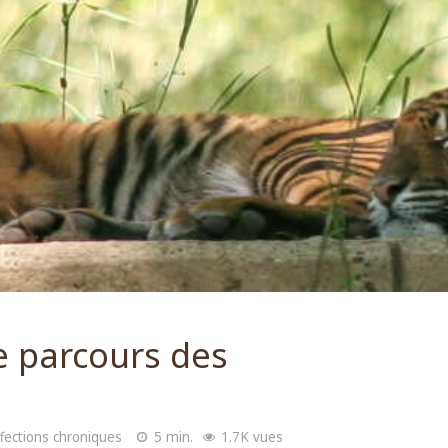
e parcours des
ffections chroniques
5 min.
1.7K vues