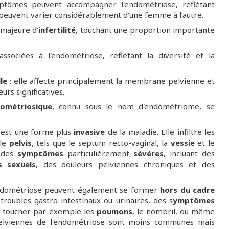
mptômes peuvent accompagner l'endométriose, reflétant
peuvent varier considérablement d'une femme à l’autre.
majeure d'
infertilité
, touchant une proportion importante
ssociées à l'endométriose, reflétant la diversité et la
le
: elle affecte principalement la membrane pelvienne et
rs significatives.
ométriosique
, connu sous le nom d'endométriome, se
, est une forme plus
invasive
de la maladie. Elle infiltre les
 le
pelvis
, tels que le septum recto-vaginal, la
vessie
et le
r des
symptômes
particulièrement
sévères
, incluant des
s sexuels
, des douleurs pelviennes chroniques et des
dométriose peuvent également se former
hors du cadre
roubles gastro-intestinaux ou urinaires, des s
ymptômes
 toucher par exemple les
poumons
, le nombril, ou même
pelviennes de l'endométriose sont moins communes mais