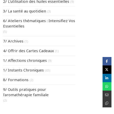
2/ L'utilisation des huiles essentielles
(9)
3/ La santé au quotidien
(3)
6/ Ateliers thématiques : Intensifiez Vos
Essentielles
(5)
7/ Archives
(1)
4/ Offrir des Cartes Cadeaux
(1)
1/ Affections chroniques
(9)
1/ Instants Chroniques
(65)
8/ Formations
(2)
9/ Outils pratiques pour
l'aromathérapie familiale
(2)