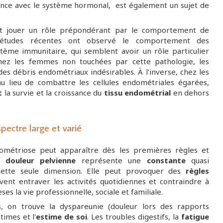
rence avec le système hormonal, est également un sujet de
t jouer un rôle prépondérant par le comportement de
es études récentes ont observé le comportement des
stème immunitaire, qui semblent avoir un rôle particulier
hez les femmes non touchées par cette pathologie, les
des débris endométriaux indésirables. À l'inverse, chez les
au lieu de combattre les cellules endométriales égarées,
t
la survie et la croissance du
tissu endométrial
en dehors
ectre large et varié
dométriose peut apparaître dès les premières règles et
la
douleur pelvienne
représente une
constante
quasi
 cette seule dimension. Elle peut provoquer des
règles
uvent entraver les activités quotidiennes et contraindre à
es la vie professionnelle, sociale et familiale.
, on trouve la dyspareunie (douleur lors des rapports
times et l'
estime de soi
. Les troubles digestifs, la
fatigue