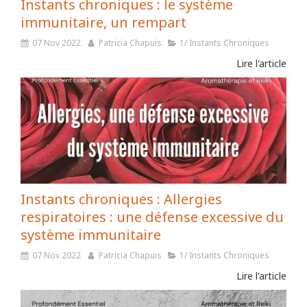
Instants chroniques : le système
immunitaire, un rempart
07 Nov 2022
Patricia Chapuis
1/ Instants Chroniques
Lire l'article
Instants chroniques : Allergies
respiratoires : une défense excessive du
système immunitaire
07 Nov 2022
Patricia Chapuis
1/ Instants Chroniques
Lire l'article