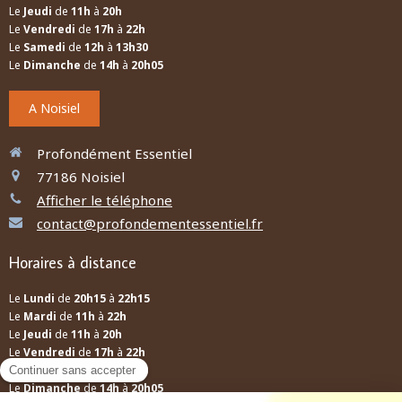
Le
Jeudi
de
11h
à
20h
Le
Vendredi
de
17h
à
22h
Le
Samedi
de
12h
à
13h30
Le
Dimanche
de
14h
à
20h05
A Noisiel
Profondément Essentiel
77186
Noisiel
Afficher le téléphone
contact@profondementessentiel.fr
Horaires à distance
Le
Lundi
de
20h15
à
22h15
Le
Mardi
de
11h
à
22h
Le
Jeudi
de
11h
à
20h
Le
Vendredi
de
17h
à
22h
Le
Samedi
de
12h
à
13h30
Le
Dimanche
de
14h
à
20h05