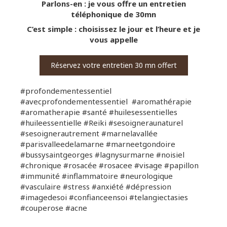
Parlons-en : je vous offre un entretien
téléphonique de 30mn
C’est simple : choisissez le jour et l’heure et je
vous appelle
Réservez votre entretien 30 mn offert
#profondementessentiel
#avecprofondementessentiel #aromathérapie
#aromatherapie #santé #huilesessentielles
#huileessentielle #Reiki #sesoigneraunaturel
#sesoignerautrement #marnelavallée
#parisvalleedelamarne #marneetgondoire
#bussysaintgeorges #lagnysurmarne #noisiel
#chronique #rosacée #rosacee #visage #papillon
#immunité #inflammatoire #neurologique
#vasculaire #stress #anxiété #dépression
#imagedesoi #confianceensoi #telangiectasies
#couperose #acne