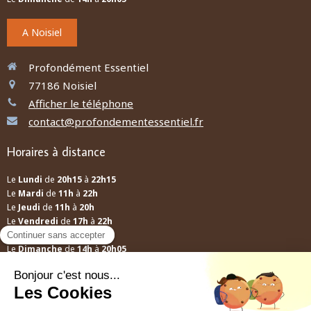
A Noisiel
Profondément Essentiel
77186
Noisiel
Afficher le téléphone
contact@profondementessentiel.fr
Horaires à distance
Le
Lundi
de
20h15
à
22h15
Le
Mardi
de
11h
à
22h
Le
Jeudi
de
11h
à
20h
Le
Vendredi
de
17h
à
22h
Le
Samedi
de
12h
à
13h30
Le
Dimanche
de
14h
à
20h05
A distance