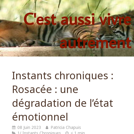
C'est aussi vivre
autrement
Instants chroniques :
Rosacée : une
dégradation de l’état
émotionnel
08 Juin 2023
Patricia Chapuis
1/ Instants Chroniques
< 1 min.