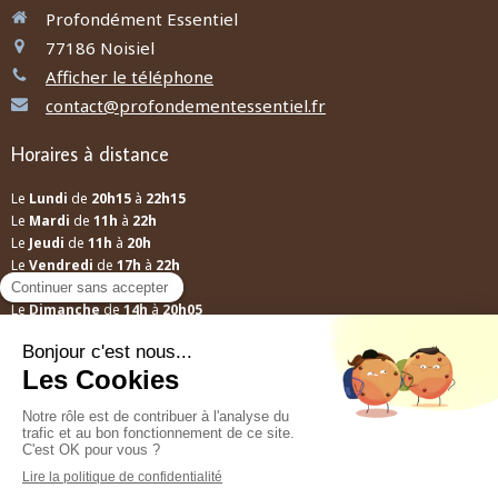
Profondément Essentiel
77186
Noisiel
Afficher le téléphone
contact@profondementessentiel.fr
Horaires à distance
Le
Lundi
de
20h15
à
22h15
Le
Mardi
de
11h
à
22h
Le
Jeudi
de
11h
à
20h
Le
Vendredi
de
17h
à
22h
Le
Samedi
de
12h
à
13h30
Le
Dimanche
de
14h
à
20h05
A distance
Mes conseils ne relèvent pas d'une prescription médicale, ils ne se
substituent pas à une consultation médicale ni au diagnostic d'un
médecin.