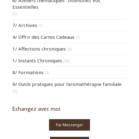
6/ Ateliers thématiques : Intensifiez Vos
Essentielles
(5)
7/ Archives
(1)
4/ Offrir des Cartes Cadeaux
(1)
1/ Affections chroniques
(9)
1/ Instants Chroniques
(65)
8/ Formations
(2)
9/ Outils pratiques pour l'aromathérapie familiale
(2)
Echangez avec moi
Par Messenger