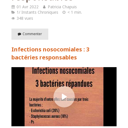
01 Avr 2022
Patricia Chapuis
1/ Instants Chroniques
< 1 min.
348 vues
Commenter
Infections nosocomiales : 3
bactéries responsables