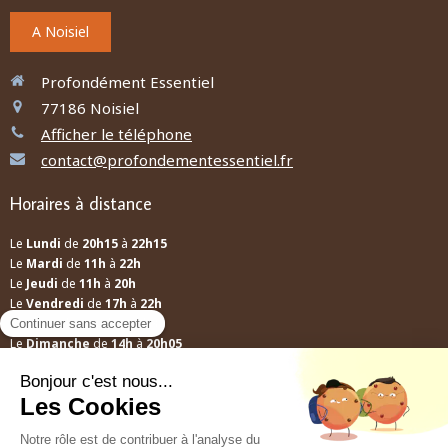
A Noisiel
Profondément Essentiel
77186
Noisiel
Afficher le téléphone
contact@profondementessentiel.fr
Horaires à distance
Le
Lundi
de
20h15
à
22h15
Le
Mardi
de
11h
à
22h
Le
Jeudi
de
11h
à
20h
Le
Vendredi
de
17h
à
22h
Le
Samedi
de
12h
à
13h30
Le
Dimanche
de
14h
à
20h05
A distance
Mes conseils ne relèvent pas d'une prescription médicale, ils ne se