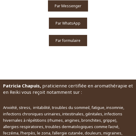
Par Messenger
Par WhatsApp
Par formulaire
Patricia Chapuis,
praticienne certifiée en aromathérapie et
en Reiki vous reçoit notamment sur :
Anxiété, stress, irritabilité, troubles du sommeil, fatigue, insomnie,
infections chroniques urinaires, intestinales, génitales, infections
hivernales à répétitions (rhumes, angines, bronchites, grippe),
allergies respiratoires, troubles dermatologiques comme l’acné,
l’eczéma, l’herpès, le zona, l’allergie cutanée, douleurs, migraines,