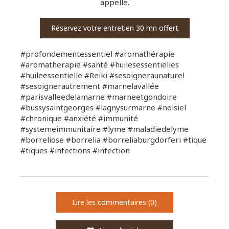
appelle.
Réservez votre entretien 30 mn offert
#profondementessentiel #aromathérapie
#aromatherapie #santé #huilesessentielles
#huileessentielle #Reiki #sesoigneraunaturel
#sesoignerautrement #marnelavallée
#parisvalleedelamarne #marneetgondoire
#bussysaintgeorges #lagnysurmarne #noisiel
#chronique #anxiété #immunité
#systemeimmunitaire #lyme #maladiedelyme
#borreliose #borrelia #borreliaburgdorferi #tique
#tiques #infections #infection
Lire les commentaires (0)