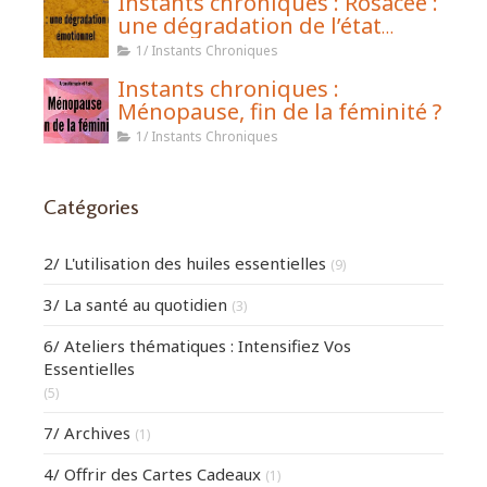
Instants chroniques : Rosacée :
une dégradation de l’état
émotionnel
1/ Instants Chroniques
Instants chroniques :
Ménopause, fin de la féminité ?
1/ Instants Chroniques
Catégories
2/ L'utilisation des huiles essentielles
(9)
3/ La santé au quotidien
(3)
6/ Ateliers thématiques : Intensifiez Vos
Essentielles
(5)
7/ Archives
(1)
4/ Offrir des Cartes Cadeaux
(1)