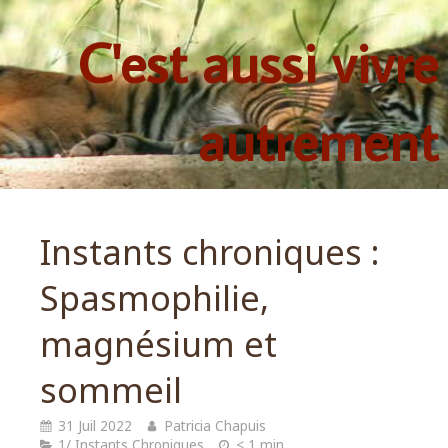
C'est aussi vivre
autrement
Instants chroniques :
Spasmophilie,
magnésium et
sommeil
31 Juil 2022
Patricia Chapuis
1/ Instants Chroniques
< 1 min.