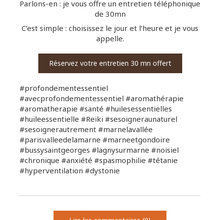
Parlons-en : je vous offre un entretien téléphonique
de 30mn
C’est simple : choisissez le jour et l’heure et je vous
appelle.
Réservez votre entretien 30 mn offert
#profondementessentiel
#avecprofondementessentiel #aromathérapie
#aromatherapie #santé #huilesessentielles
#huileessentielle #Reiki #sesoigneraunaturel
#sesoignerautrement #marnelavallée
#parisvalleedelamarne #marneetgondoire
#bussysaintgeorges #lagnysurmarne #noisiel
#chronique #anxiété #spasmophilie #tétanie
#hyperventilation #dystonie