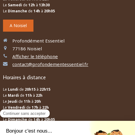
Le
Samedi
de
12h
à
13h30
Le
Dimanche
de
14h
à
20h05
A Noisiel
Profondément Essentiel
77186
Noisiel
Afficher le téléphone
contact@profondementessentiel.fr
Horaires à distance
Le
Lundi
de
20h15
à
22h15
Le
Mardi
de
11h
à
22h
Le
Jeudi
de
11h
à
20h
Le
Vendredi
de
17h
à
22h
Le
Samedi
de
12h
à
13h30
Le
Dimanche
de
14h
à
20h05
A distance