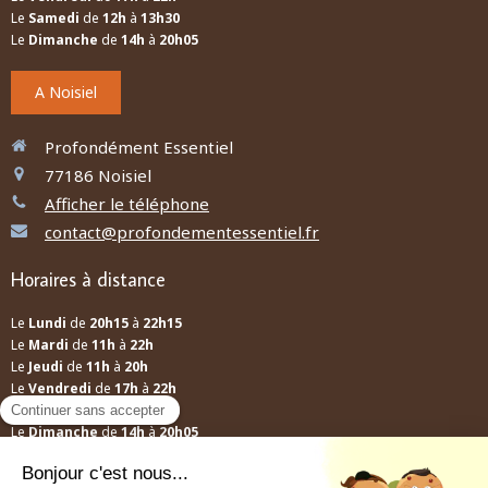
Le
Samedi
de
12h
à
13h30
Le
Dimanche
de
14h
à
20h05
A Noisiel
Profondément Essentiel
77186
Noisiel
Afficher le téléphone
contact@profondementessentiel.fr
Horaires à distance
Le
Lundi
de
20h15
à
22h15
Le
Mardi
de
11h
à
22h
Le
Jeudi
de
11h
à
20h
Le
Vendredi
de
17h
à
22h
Le
Samedi
de
12h
à
13h30
Le
Dimanche
de
14h
à
20h05
A distance