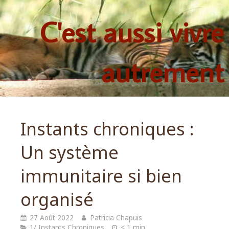
C'est aussi vivre
autrement
Instants chroniques :
Un système
immunitaire si bien
organisé
27 Août 2022
Patricia Chapuis
1/ Instants Chroniques
< 1 min.