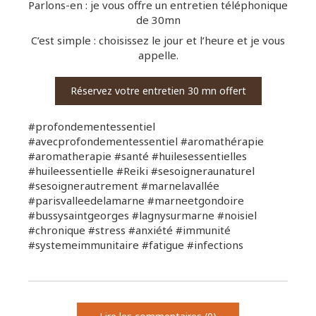
Parlons-en : je vous offre un entretien téléphonique
de 30mn
C’est simple : choisissez le jour et l’heure et je vous
appelle.
Réservez votre entretien 30 mn offert
#profondementessentiel
#avecprofondementessentiel #aromathérapie
#aromatherapie #santé #huilesessentielles
#huileessentielle #Reiki #sesoigneraunaturel
#sesoignerautrement #marnelavallée
#parisvalleedelamarne #marneetgondoire
#bussysaintgeorges #lagnysurmarne #noisiel
#chronique #stress #anxiété #immunité
#systemeimmunitaire #fatigue #infections