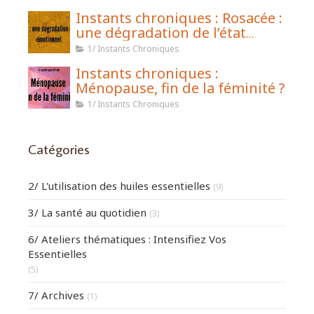
Instants chroniques : Rosacée :
une dégradation de l’état
émotionnel
1/ Instants Chroniques
Instants chroniques :
Ménopause, fin de la féminité ?
1/ Instants Chroniques
Catégories
2/ L'utilisation des huiles essentielles
(9)
3/ La santé au quotidien
(3)
6/ Ateliers thématiques : Intensifiez Vos
Essentielles
(5)
7/ Archives
(1)