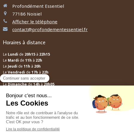
Profondément Essentiel
77186
Noisiel
Afficher le téléphone
contact@profondementessentiel.fr
Horaires à distance
Le
Lundi
de
20h15
à
22h15
Le
Mardi
de
11h
à
22h
Le
Jeudi
de
11h
à
20h
Le
Vendredi
de
17h
à
22h
Le
Samedi
de
12h
à
13h30
Le
Dimanche
de
14h
à
20h05
A distance
Mes conseils ne relèvent pas d'une prescription médicale, ils ne se
substituent pas à une consultation médicale ni au diagnostic d'un
médecin.