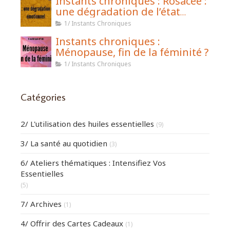
Instants chroniques : Rosacée :
une dégradation de l’état
émotionnel
1/ Instants Chroniques
Instants chroniques :
Ménopause, fin de la féminité ?
1/ Instants Chroniques
Catégories
2/ L'utilisation des huiles essentielles
(9)
3/ La santé au quotidien
(3)
6/ Ateliers thématiques : Intensifiez Vos
Essentielles
(5)
7/ Archives
(1)
4/ Offrir des Cartes Cadeaux
(1)