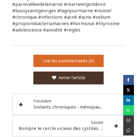
#parisvalleedelamarne #marneetgondoire
#bussysaintgeorges #lagnysurmarne #noisiel
#chronique #infections #acné #acne #sebum
#propionibacteriumacnes #hormonal #thyroxine
#adolescence #anxiété #regles
Lire les commentaires (0)
Aimer l'article
Précédent
Instants chroniques : ménopause, période charnière
Suivant
Rompre le cercle vicieux des cystites à répétition