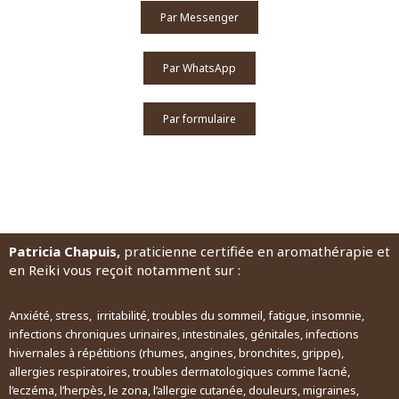
Par Messenger
Par WhatsApp
Par formulaire
Patricia Chapuis,
praticienne certifiée en aromathérapie et
en Reiki vous reçoit notamment sur :
Anxiété, stress, irritabilité, troubles du sommeil, fatigue, insomnie,
infections chroniques urinaires, intestinales, génitales, infections
hivernales à répétitions (rhumes, angines, bronchites, grippe),
allergies respiratoires, troubles dermatologiques comme l’acné,
l’eczéma, l’herpès, le zona, l’allergie cutanée, douleurs, migraines,