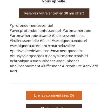
vous appelle.
Réservez votre entretien 30 mn offert
#profondementessentiel
#avecprofondementessentiel #aromathérapie
#aromatherapie #santé #huilesessentielles
#huileessentielle #Reiki #sesoigneraunaturel
#sesoignerautrement #marnelavallée
#parisvalleedelamarne #marneetgondoire
#bussysaintgeorges #lagnysurmarne #noisiel
#chronique ##acouphènes #acouphenes
#bourdonnement #sifflement #irritabilité #anxiété
#orl
Lire les commentaires (0)