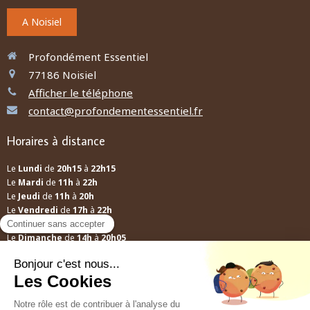
A Noisiel
Profondément Essentiel
77186
Noisiel
Afficher le téléphone
contact@profondementessentiel.fr
Horaires à distance
Le
Lundi
de
20h15
à
22h15
Le
Mardi
de
11h
à
22h
Le
Jeudi
de
11h
à
20h
Le
Vendredi
de
17h
à
22h
Le
Samedi
de
12h
à
13h30
Le
Dimanche
de
14h
à
20h05
A distance
Mes conseils ne relèvent pas d'une prescription médicale, ils ne se