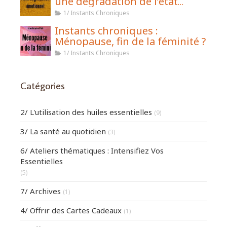
une dégradation de l’état
émotionnel
1/ Instants Chroniques
Instants chroniques :
Ménopause, fin de la féminité ?
1/ Instants Chroniques
Catégories
2/ L'utilisation des huiles essentielles
(9)
3/ La santé au quotidien
(3)
6/ Ateliers thématiques : Intensifiez Vos
Essentielles
(5)
7/ Archives
(1)
4/ Offrir des Cartes Cadeaux
(1)