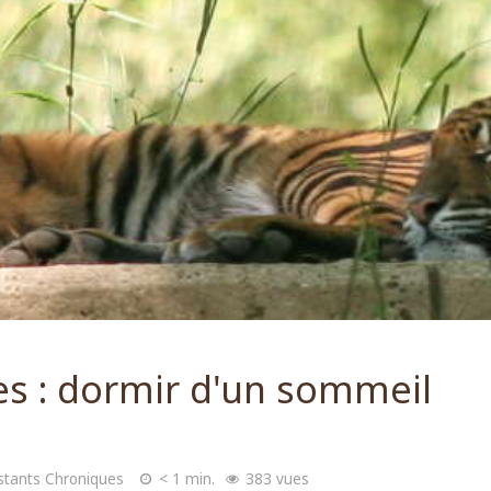
es : dormir d'un sommeil
nstants Chroniques
< 1 min.
383 vues