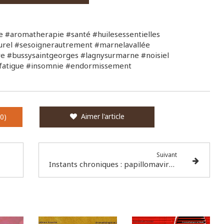
 #aromatherapie #santé #huilesessentielles
turel #sesoignerautrement #marnelavallée
e #bussysaintgeorges #lagnysurmarne #noisiel
#fatigue #insomnie #endormissement
Aimer l'article
0)
Suivant
Instants chroniques : papillomavirus (HPV), un virus très commun