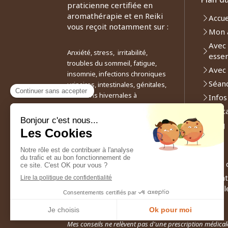
praticienne certifiée en
aromathérapie et en Reiki
Accue
vous reçoit notamment sur :
Mon 
Avec 
Anxiété, stress, irritabilité,
essen
troubles du sommeil, fatigue,
Avec 
insomnie, infections chroniques
Séan
urinaires, intestinales, génitales,
infections hivernales à
Infos
répétitions (rhumes, angines,
Cont
bronchites, grippe), allergies
Blog
respiratoires, troubles
dermatologiques comme l’acné,
l’eczéma, l’herpès, le zona,
l’allergie cutanée, douleurs,
Plan 
migraines, céphalées, spasmes
Ment
intestinaux ou utérins, colites,
légal
etc
Mes conseils ne relèvent pas d'une prescription médical