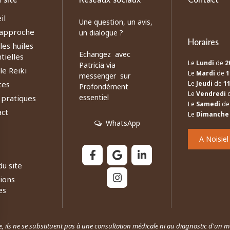
il
Une question, un avis,
approche
un dialogue ?
Horaires
les huiles
Echangez avec
tielles
Le
Lundi
de
2
Patricia via
le Reiki
Le
Mardi
de
1
messenger sur
ces
Le
Jeudi
de
1
Profondément
Le
Vendredi
essentiel
 pratiques
Le
Samedi
d
act
Le
Dimanche
WhatsApp
A Noisiel
du site
ions
es
e, ils ne se substituent pas à une consultation médicale ni au diagnostic d'un m