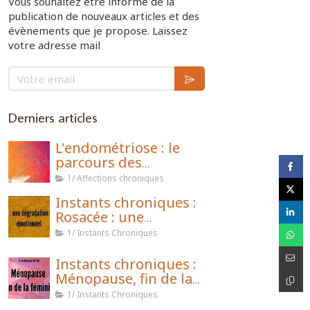
Vous souhaitez être informé de la
publication de nouveaux articles et des
évènements que je propose. Laissez
votre adresse mail
Votre email
Derniers articles
L'endométriose : le
parcours des
combattantes
1/ Affections chroniques
Instants chroniques :
Rosacée : une
dégradation de l’état
1/ Instants Chroniques
émotionnel
Instants chroniques :
Ménopause, fin de la
féminité ?
1/ Instants Chroniques