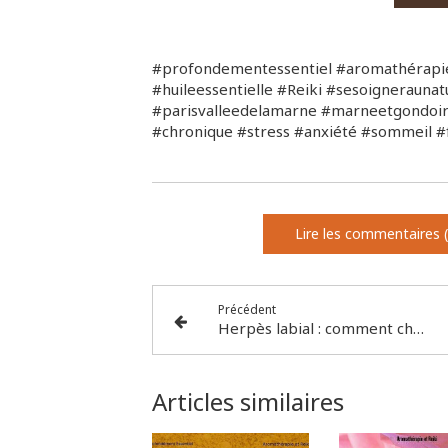
#profondementessentiel #aromathérapie
#huileessentielle #Reiki #sesoignerauna
#parisvalleedelamarne #marneetgondoir
#chronique #stress #anxiété #sommeil 
Lire les commentaires (
Précédent
Herpès labial : comment chasser ce vilain bouton de fièvre ?
Articles similaires