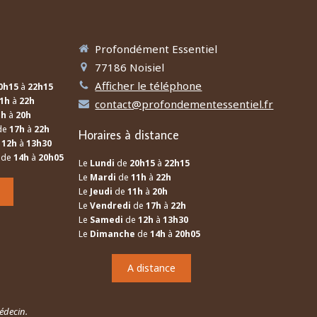
Profondément Essentiel
77186
Noisiel
Afficher le téléphone
0h15
à
22h15
1h
à
22h
contact@profondementessentiel.fr
1h
à
20h
de
17h
à
22h
Horaires à distance
e
12h
à
13h30
de
14h
à
20h05
Le
Lundi
de
20h15
à
22h15
Le
Mardi
de
11h
à
22h
Le
Jeudi
de
11h
à
20h
Le
Vendredi
de
17h
à
22h
Le
Samedi
de
12h
à
13h30
Le
Dimanche
de
14h
à
20h05
A distance
édecin.