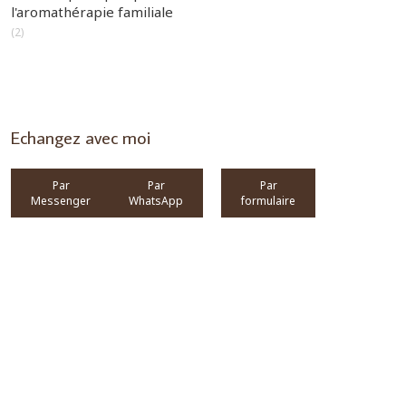
l'aromathérapie familiale
(2)
Echangez avec moi
Par
Par
Par
Messenger
WhatsApp
formulaire