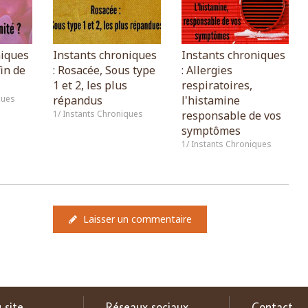
niques
Instants chroniques
Instants chroniques
in de
: Rosacée, Sous type
: Allergies
1 et 2, les plus
respiratoires,
ques
répandus
l'histamine
1/ Instants Chroniques
responsable de vos
symptômes
1/ Instants Chroniques
Laisser un commentaire
 site
Réseaux sociaux
Contact