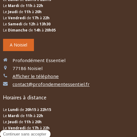
Le
Mardi
de
11h
à
22h
Le
Jeudi
de
11h
à
20h
Le
Vendredi
de
17h
à
22h
Le
Samedi
de
12h
à
13h30
Le
Dimanche
de
14h
à
20h05
A Noisiel
Profondément Essentiel
77186
Noisiel
Afficher le téléphone
contact@profondementessentiel.fr
Horaires à distance
Le
Lundi
de
20h15
à
22h15
Le
Mardi
de
11h
à
22h
Le
Jeudi
de
11h
à
20h
Le
Vendredi
de
17h
à
22h
Le
Samedi
de
12h
à
13h30