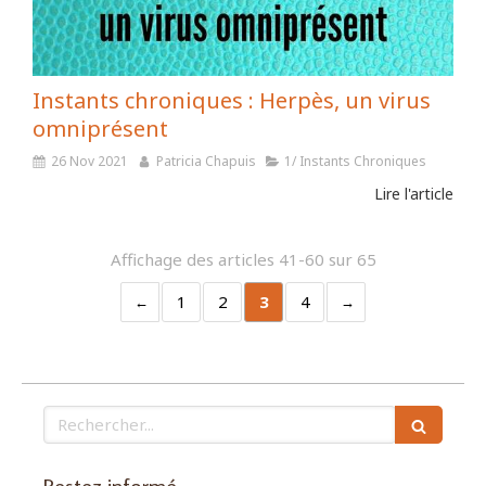
Instants chroniques : Herpès, un virus
omniprésent
26 Nov 2021
Patricia Chapuis
1/ Instants Chroniques
Lire l'article
Affichage des articles 41-60 sur 65
1
2
3
4
Rechercher
Restez informé