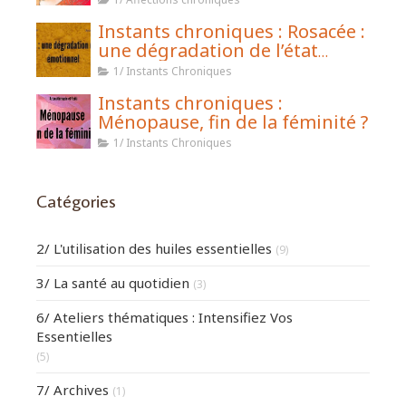
Instants chroniques : Rosacée :
une dégradation de l’état
émotionnel
1/ Instants Chroniques
Instants chroniques :
Ménopause, fin de la féminité ?
1/ Instants Chroniques
Catégories
2/ L'utilisation des huiles essentielles
(9)
3/ La santé au quotidien
(3)
6/ Ateliers thématiques : Intensifiez Vos
Essentielles
(5)
7/ Archives
(1)