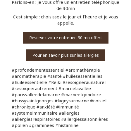
Parlons-en : je vous offre un entretien téléphonique
de 30mn
C’est simple : choisissez le jour et l’heure et je vous
appelle.
Réservez votre entretien 30 mn offert
Pour en savoir plus sur les allergies
#profondementessentiel #aromathérapie
#aromatherapie #santé #huilesessentielles
#huileessentielle #Reiki #sesoigneraunaturel
#sesoignerautrement #marnelavallée
#parisvalleedelamarne #marneetgondoire
#bussysaintgeorges #lagnysurmarne #noisiel
#chronique #anxiété #immunité
#systemeimmunitaire #allergies
#allergiesrespiratoires #allergiessaisonnières
#pollen #graminées #histamine