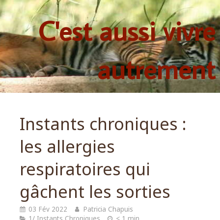
C'est aussi vivre
autrement
Instants chroniques :
les allergies
respiratoires qui
gâchent les sorties
03 Fév 2022
Patricia Chapuis
1/ Instants Chroniques
< 1 min.