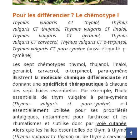
Pour les différencier ? Le chémotype !
Thymus vulgaris CT thymol, Thymus
vulgaris CT thujanol, Thymus vulgaris CT linalol,
Thymus vulgaris CT geraniol, Thymus
vulgaris CT carvacrol, Thymus vulgaris CT α-terpineol,
Thymus vulgaris CT para-cymène
(aussi étiqueté p-
cymène).
Les sept chémotypes thymol, thujanol, linalol,
geraniol, carvacrol, α-terpineol, para-cymène
illustrent la
molécule chimique différenciante
et
donnant une
spécificité thérapeutique
à chacune
des sept huiles essentielles. Par exemple, l’huile
essentielle de thym vulgaire à para-cymène
(
Thymus vulgaris ct para-cymène
) est
essentiellement utilisée pour ses propriétés
antalgiques, notamment pour l’arthrose et les
rhumatismes et s’utilise donc par
voie cutanée
.
Alors que les huiles essentielles de thym à thymol
(
Thymus vulgaris CT thymol
) ou de thym à carvacrol