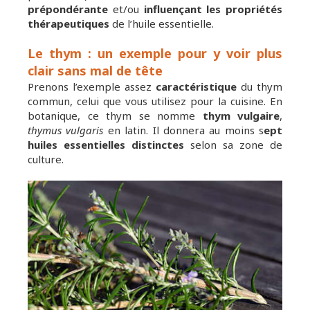
prépondérante
et/ou
influençant les propriétés
thérapeutiques
de l’huile essentielle.
Le thym : un exemple pour y voir plus
clair sans mal de tête
Prenons l’exemple assez
caractéristique
du thym
commun, celui que vous utilisez pour la cuisine. En
botanique, ce thym se nomme
thym vulgaire
,
thymus vulgaris
en latin. Il donnera au moins s
ept
huiles essentielles distinctes
selon sa zone de
culture.