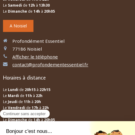
Le
Samedi
de
12h
à
13h30
Le
Dimanche
de
14h
à
20h05
A Noisiel
Profondément Essentiel
77186
Noisiel
Afficher le téléphone
contact@profondementessentiel.fr
Horaires à distance
Le
Lundi
de
20h15
à
22h15
Le
Mardi
de
11h
à
22h
Le
Jeudi
de
11h
à
20h
Le
Vendredi
de
17h
à
22h
Le
Samedi
de
12h
à
13h30
Le
Dimanche
de
14h
à
20h05
A distance