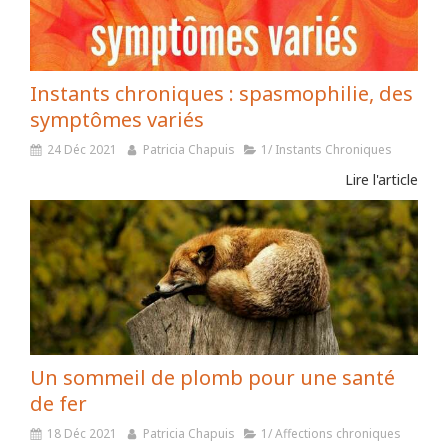
Instants chroniques : spasmophilie, des
symptômes variés
24 Déc 2021
Patricia Chapuis
1/ Instants Chroniques
Lire l'article
Un sommeil de plomb pour une santé
de fer
18 Déc 2021
Patricia Chapuis
1/ Affections chroniques