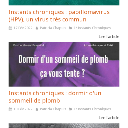
Instants chroniques : papillomavirus
(HPV), un virus très commun
17 Fév 2022
Patricia Chapuis
1/ Instants Chroniques
Lire l'article
Instants chroniques : dormir d'un
sommeil de plomb
10 Fév 2022
Patricia Chapuis
1/ Instants Chroniques
Lire l'article